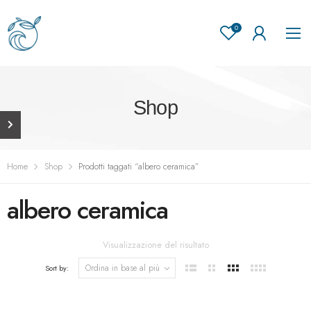
0
Shop
Home
Shop
Prodotti taggati “albero ceramica”
albero ceramica
Visualizzazione del risultato
Sort by: