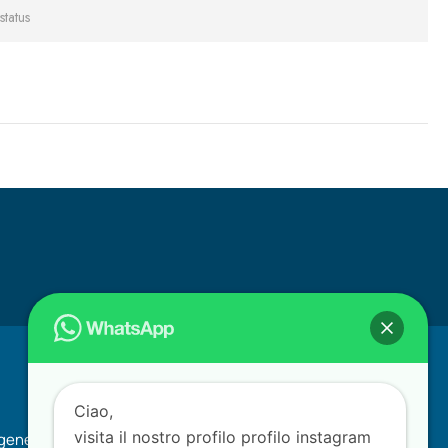
status
Account
Ciao,
visita il nostro profilo profilo instagram
generali di vendita
Il mio account