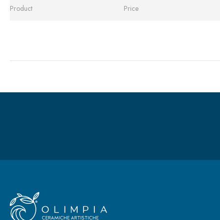
Product
Price