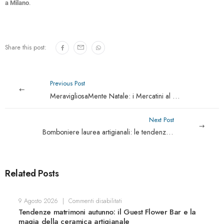
a Milano
.
Share this post:
Previous Post
MeravigliosaMente Natale: i Mercatini al Castello di Limatola tra Artigianato e Tradizione
Next Post
Bomboniere laurea artigianali: le tendenze per l’autunno 2026
Related Posts
9 Agosto 2026
|
Commenti disabilitati
Tendenze matrimoni autunno: il Guest Flower Bar e la
magia della ceramica artigianale